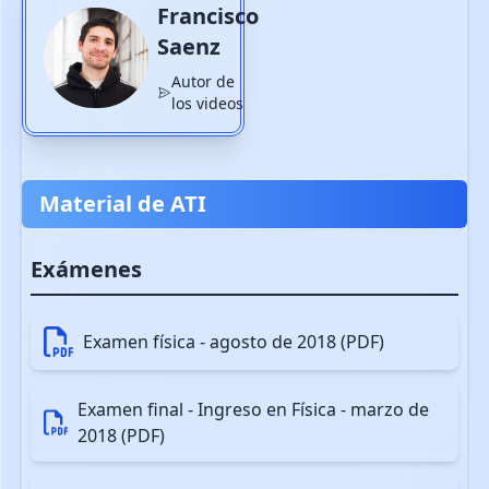
Francisco
Saenz
2.9 a 2.9.2 Cinemática
Autor de
los videos
2.10 Cinemática
Material de ATI
3 a 3.3 Dinámica
Exámenes
3.4 a 3.4.5 Dinámica
Examen física - agosto de 2018 (PDF)
3.4.6 Dinámica
Examen final - Ingreso en Física - marzo de
2018 (PDF)