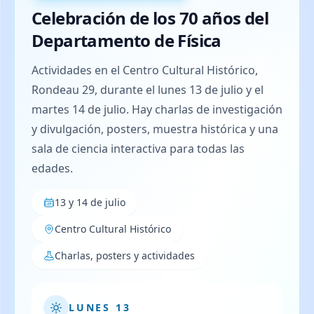
10:30 a 19:30 hs.
14:00 a 19:30 hs.
Celebración de los 70 años del
Departamento de Física
Actividades
Público
Posters, charlas, acto inaugural y muestra
Abierto al público general y especialmente a
Actividades en el Centro Cultural Histórico,
permanente.
estudiantes.
Rondeau 29, durante el lunes 13 de julio y el
martes 14 de julio. Hay charlas de investigación
Destacado
Divulgación
y divulgación, posters, muestra histórica y una
Sala de Ciencia Interactiva para todas las
Dos charlas centrales y sala interactiva durante
sala de ciencia interactiva para todas las
edades.
la tarde.
edades.
Cronograma general
Cronograma general
13 y 14 de julio
Centro Cultural Histórico
10:30 a 12:00 hs. - Sala 2
14:00 a 17:00 hs. - Auditorio
Toma de agudeza visual de lejos y de cerca.
Charlas de investigación de los grupos del
Charlas, posters y actividades
Departamento de Física.
14:00 a 16:00 hs. - Antesala del auditorio
16:30 a 19:30 hs. - Sala 2
Presentación de trabajos de investigación
LUNES 13